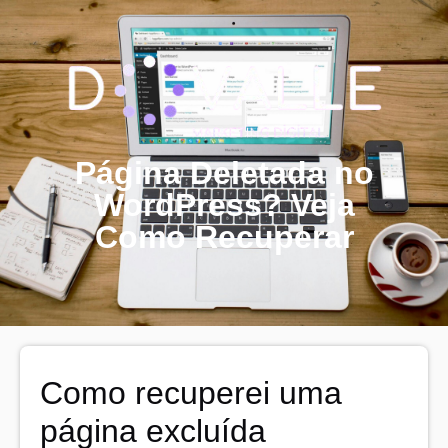
Página Deletada no
WordPress? Veja
Como Recuperar
Como recuperei uma
página excluída